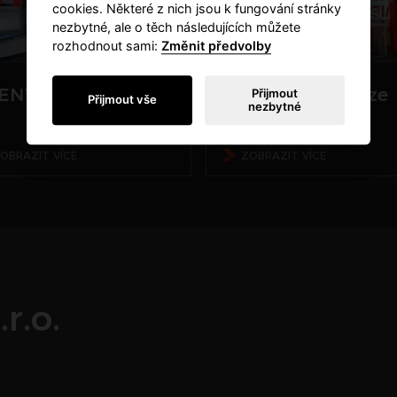
cookies. Některé z nich jsou k fungování stránky
nezbytné, ale o těch následujících můžete
rozhodnout sami:
Změnit předvolby
ENT FEST
Dny Vídně v Praze
Přijmout
Přijmout vše
nezbytné
OBRAZIT VÍCE
ZOBRAZIT VÍCE
r.o.