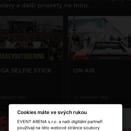
lavy a další projekty na míru.
GA SELFIE STICK
ON AIR
OBRAZIT VÍCE
ZOBRAZIT VÍCE
Cookies máte ve svých rukou
EVENT ARENA s.r.o. a naši digitální partneři
používají na této webové stránce soubory