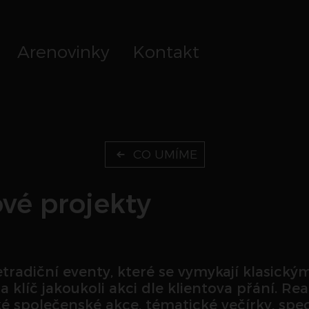
Arenovinky
Kontakt
CO UMÍME
ové projekty
tradiční eventy, které se vymykají klasický
klíč jakoukoli akci dle klientova přání. Re
ké společenské akce, tématické večírky, spe