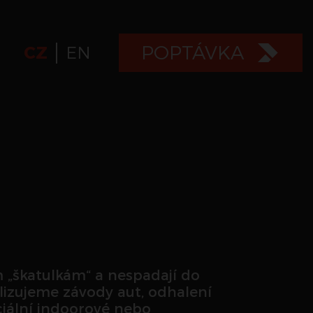
POPTÁVKA
CZ
EN
m „škatulkám“ a nespadají do
alizujeme závody aut, odhalení
ciální indoorové nebo